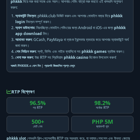
phkkk
দিয়ে শুরু করা সহজ এবং সরল। আপনার গেমিং যাত্রা শুরু করতে এই ধাপগুলি অনুসরণ
করুন:
অ্যাকাউন্ট নিবন্ধন:
phkkk.club ভিজিট করুন এবং আপনার মোবাইল নম্বর দিয়ে
phkkk
login
নিবন্ধন সম্পূর্ণ করুন।
অ্যাপ ডাউনলোড:
নিরবচ্ছিন্ন মোবাইল গেমিংয়ের জন্য Android বা iOS-এর জন্য
phkkk
app download
নিন।
আমানত করুন:
GCash, PayMaya বা ব্যাংক ট্রান্সফার ব্যবহার করে আপনার অ্যাকাউন্টে অর্থ
জমা করুন।
গেম নির্বাচন করুন:
স্লট, ফিশিং এবং লাইভ ক্যাসিনো সহ
phkkk games
ব্রাউজ করুন।
খেলা শুরু করুন:
উচ্চ RTP সহ প্রিমিয়াম
phkkk casino
বিনোদন উপভোগ করুন!
আজই PHKKK-এ যোগ দিন
|
প্রায়শই জিজ্ঞাসিত প্রশ্ন দেখুন
RTP বিশ্লেষণ
96.5%
98.2%
গড় RTP
সর্বোচ্চ RTP
500+
PHP 5M
মোট গেম
জ্যাকপট পুল
phkkk slot
গেমগুলি শিল্প-নেতৃস্থানীয় RTP হার সরবরাহ করে, যা ন্যায্য গেমপ্লে এবং উন্নত জেতার