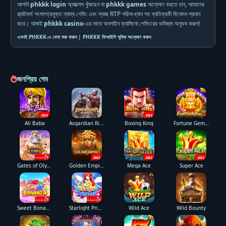
আপনি
phkkk login
অ্যাক্সেস খুঁজছেন বা
phkkk games
অন্বেষণ করতে চান, আমাদের
প্ল্যাটফর্ম শংসাপত্রযুক্ত ন্যায্য গেমিং এবং স্বচ্ছ RTP পরিসংখ্যান সহ ব্যতিক্রমী বিনোদন প্রদান
করে। আজই
phkkk casino
-এর সাথে অনলাইন ক্যাসিনো গেমিংয়ের ভবিষ্যৎ অনুভব করুন!
এখনই PHKKK-এ খেলা শুরু করুন
|
PHKKK ভিআইপি সুবিধা অন্বেষণ করুন
জনপ্রিয় গেম
Ali Baba
Asgardian Rising
Boxing King
Fortune Gems 2
Gates of Olympus
Golden Empire
Mega Ace
Super Ace
Sweet Bonanza
Starlight Princess
Wild Ace
Wild Bounty