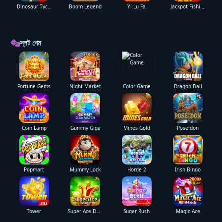
Dinosaur Tycoon
Boom Legend
Yi Lu Fa
Jackpot Fishing
স্লট গেম
Fortune Gems
Night Market
Color Game
Dragon Ball
Coin Lamp
Gummy Giga
Mines Gold
Poseidon
Popmart
Mummy Lock
Horde 2
Irish Bingo
Tower
Super Ace Deluxe
Sugar Rush
Magic Ace