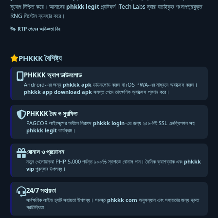
সুযোগ নিশ্চিত করে। আমাদের
phkkk legit
প্ল্যাটফর্ম iTech Labs দ্বারা যাচাইকৃত শংসাপত্রযুক্ত
RNG সিস্টেম ব্যবহার করে।
উচ্চ RTP গেমের অভিজ্ঞতা নিন
PHKKK বৈশিষ্ট্য
PHKKK অ্যাপ ডাউনলোড
Android-এর জন্য
phkkk apk
ডাউনলোড করুন বা iOS PWA-এর মাধ্যমে অ্যাক্সেস করুন।
phkkk app download apk
সমস্ত গেমে তাৎক্ষণিক অ্যাক্সেস প্রদান করে।
PHKKK বৈধ ও সুরক্ষিত
PAGCOR লাইসেন্সের অধীনে নিরাপদ
phkkk login
-এর জন্য ২৫৬-বিট SSL এনক্রিপশন সহ
phkkk legit
কার্যক্রম।
বোনাস ও প্রমোশন
নতুন খেলোয়াড়রা PHP 5,000 পর্যন্ত ১০০% স্বাগতম বোনাস পান। দৈনিক ক্যাশব্যাক এবং
phkkk
vip
পুরস্কার উপলব্ধ।
24/7 সহায়তা
সার্বক্ষণিক লাইভ চ্যাট সহায়তা উপলব্ধ। সমস্ত
phkkk com
অনুসন্ধান এবং সহায়তার জন্য দ্রুত
প্রতিক্রিয়া।