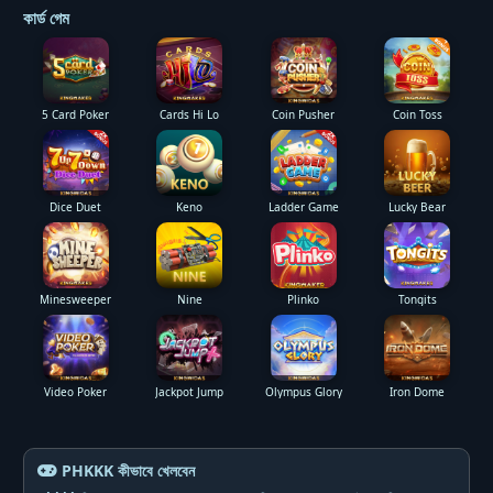
কার্ড গেম
5 Card Poker
Cards Hi Lo
Coin Pusher
Coin Toss
Dice Duet
Keno
Ladder Game
Lucky Bear
Minesweeper
Nine
Plinko
Tongits
Video Poker
Jackpot Jump
Olympus Glory
Iron Dome
PHKKK কীভাবে খেলবেন